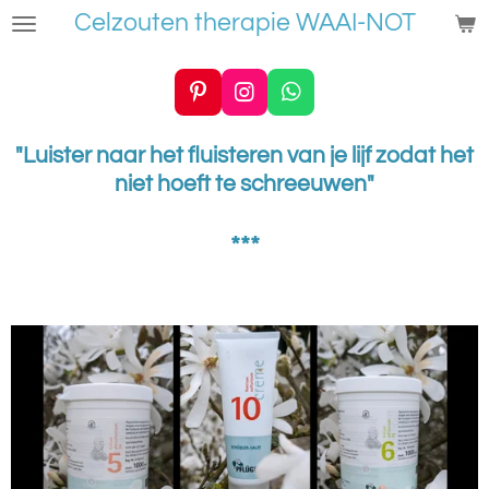
Celzouten therapie WAAI-NOT
Ga
direct
naar
P
I
W
de
i
n
h
hoofdinhoud
n
s
a
"Luister naar het fluisteren van je lijf zodat het
t
t
t
niet hoeft te schreeuwen"
e
a
s
r
g
A
e
r
p
***
s
a
p
t
m