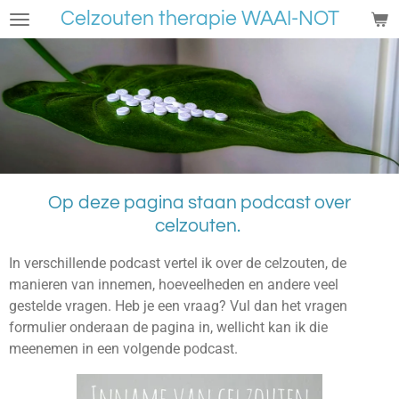
Celzouten therapie WAAI-NOT
Ga
direct
naar
de
hoofdinhoud
Op deze pagina staan podcast over
celzouten.
In verschillende podcast vertel ik over de celzouten, de
manieren van innemen, hoeveelheden en andere veel
gestelde vragen. Heb je een vraag? Vul dan het vragen
formulier onderaan de pagina in, wellicht kan ik die
meenemen in een volgende podcast.