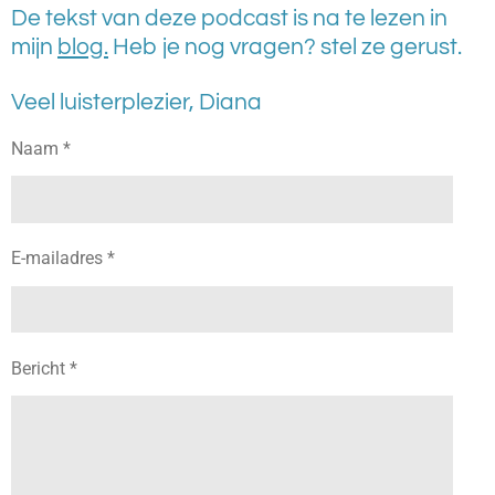
i
De tekst van deze podcast is na te lezen in
n
mijn
blog.
Heb je nog vragen? stel ze gerust.
g
s
Veel luisterplezier, Diana
Naam *
E-mailadres *
Bericht *