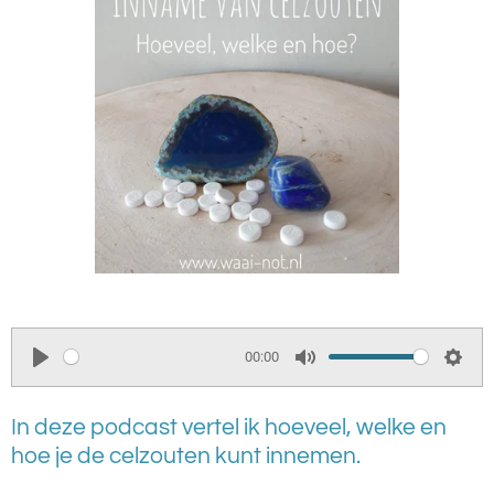
00:00
P
M
S
l
u
e
In deze podcast vertel ik hoeveel, welke en
a
t
t
hoe je de celzouten kunt innemen.
y
e
t