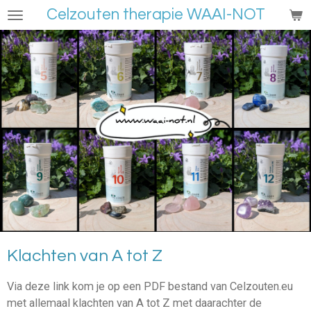
Celzouten therapie WAAI-NOT
Ga
direct
naar
de
hoofdinhoud
Klachten van A tot Z
Via deze link kom je op een PDF bestand van Celzouten.eu
met allemaal klachten van A tot Z met daarachter de