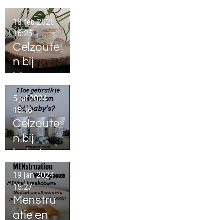
n
18 feb 2025
16:25
Celzoute
n bij
blaaspro
blemen
5 jul 2024
15:16
Celzoute
n bij
baby's
19 jan 2024
15:27
Menstru
atie en