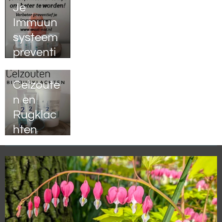
Je
Immuun
systeem
preventi
ef
versterke
Celzoute
n
n en
Rugklac
hten