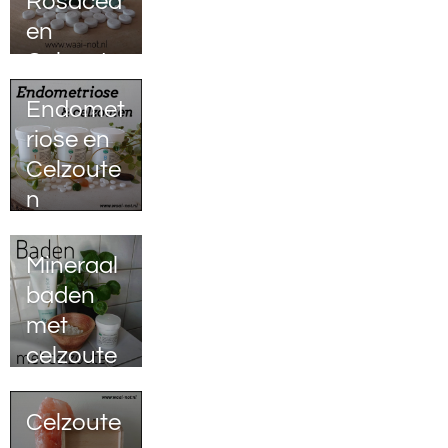
Rosacea
en
Celzoute
n
Endomet
riose en
Celzoute
n
Mineraal
baden
met
celzoute
n
Celzoute