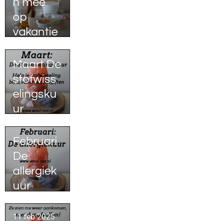
n mee
op
vakantie
Maart De
stofwiss
elingsku
ur
Februari
De
allergiek
uur
11 feb 2025