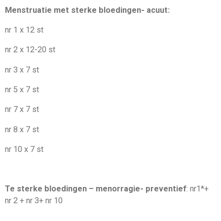
Menstruatie met sterke bloedingen- acuut:
nr 1 x 12 st
nr 2 x 12-20 st
nr 3 x 7 st
nr 5 x 7 st
nr 7 x 7 st
nr 8 x 7 st
nr 10 x 7 st
Te sterke bloedingen – menorragie- preventief
: nr1*+
nr 2 + nr 3+ nr 10