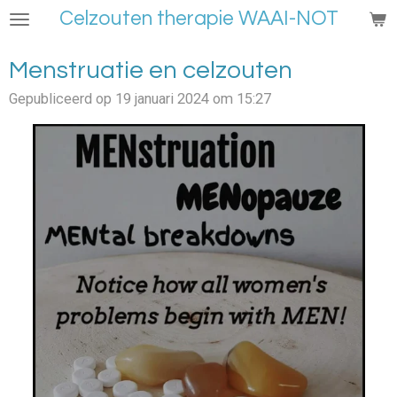
Celzouten therapie WAAI-NOT
Ga
direct
naar
Menstruatie en celzouten
de
Gepubliceerd op 19 januari 2024 om 15:27
hoofdinhoud