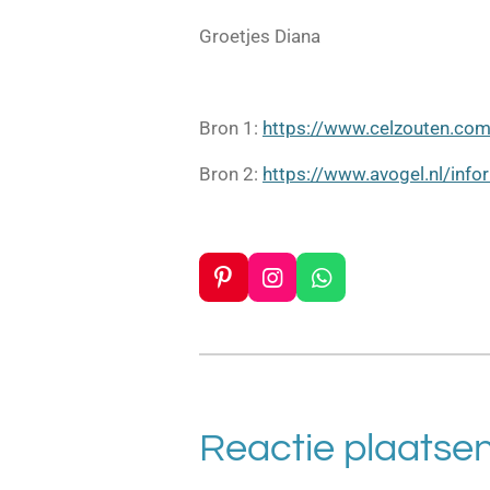
Groetjes Diana
Bron 1:
https://www.celzouten.com
Bron 2:
https://www.avogel.nl/inf
P
I
W
i
n
h
n
s
a
t
t
t
e
a
s
r
g
A
e
r
p
Reactie plaatse
s
a
p
t
m