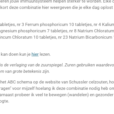
ieren jouw immuunsysteem helpen sterker te worden. Elke cel
t kort deze combinatie hier weergeven die je elke dag oplost
letjes, nr 3 Ferrum phosphoricum 10 tabletjes, nr 4 Kalium 
gnesium phosphoricum 7 tabletjes, nr 8 Natrium Chloratum 
incum Chloratum 10 tabletjes, nr 23 Natrium Bicarbonicum 1
 kan doen kun je
hier
lezen.
s de verlaging van de zuurspiegel. Zuren gebruiken waardevo
 van grote betekenis zijn.
n het ABC schema op de website van Schussler celzouten, ho
tvragen" voor mijzelf hoelang ik deze combinatie nodig heb
arnaast probeer ik veel te bewegen (wandelen) en gezonder t
ogte.