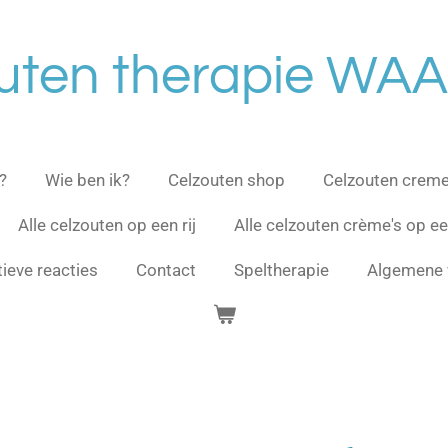
uten therapie WA
?
Wie ben ik?
Celzouten shop
Celzouten crem
Alle celzouten op een rij
Alle celzouten crème's op een
tieve reacties
Contact
Speltherapie
Algemene 