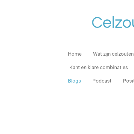
Ga
direct
Celzo
naar
de
hoofdinhoud
Home
Wat zijn celzouten
Kant en klare combinaties
Blogs
Podcast
Posi