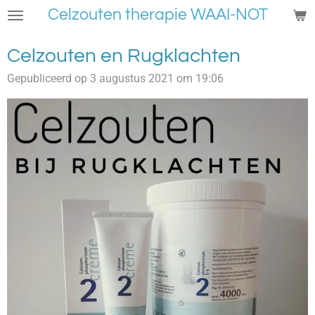
Celzouten therapie WAAI-NOT
Ga
direct
naar
Celzouten en Rugklachten
de
Gepubliceerd op 3 augustus 2021 om 19:06
hoofdinhoud