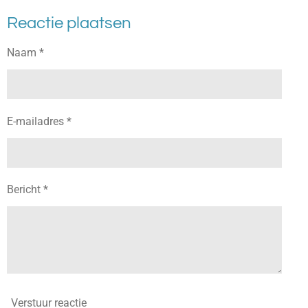
t
t
t
e
a
s
Reactie plaatsen
r
g
A
e
r
p
Naam *
s
a
p
t
m
E-mailadres *
Bericht *
Verstuur reactie