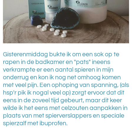
Gisterenmiddag bukte ik om een sok op te
rapen in de badkamer en "pats" ineens
verkrampte er een aantal spieren in mijn
onderrug en kon ik nog net omhoog komen
met veel pijn. Een ophoping van spanning, (als
hsp'r pik ik nogal veel op) zorgt ervoor dat dit
eens in de zoveel tijd gebeurt, maar dit keer
wilde ik het eens met celzouten aanpakken in
plaats van met spierverslappers en speciale
spierzalf met ibuprofen.