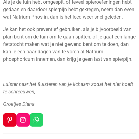
Als je de tuin hebt omgespit, of teveel spieroefeningen hebt
gedaan en daardoor spierpijn hebt gekregen, neem dan even
wat Natrium Phos in, dan is het leed weer snel geleden.
Je kan het ook preventief gebruiken, als je bijvoorbeeld van
plan bent om de tuin om te gaan spitten, of je gaat een lange
fietstocht maken wat je niet gewend bent om te doen, dan
kan je een paar dagen van te voren al Natrium
phosphoricum innemen, dan krijg je geen last van spierpijn.
Luister naar het fluisteren van je lichaam zodat het niet hoeft
te schreeuwen,
Groetjes Diana
P
I
W
i
n
h
n
s
a