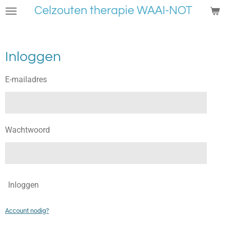
Celzouten therapie WAAI-NOT
Ga
direct
naar
de
Inloggen
hoofdinhoud
E-mailadres
Wachtwoord
Inloggen
Account nodig?