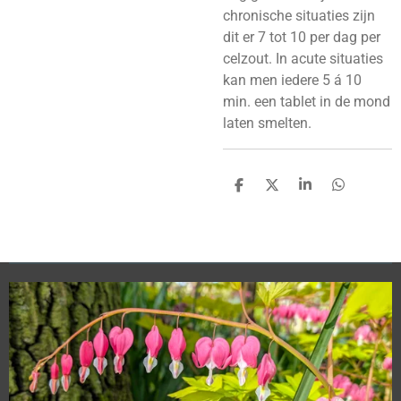
chronische situaties zijn
dit er 7 tot 10 per dag per
celzout. In acute situaties
kan men iedere 5 á 10
min. een tablet in de mond
laten smelten.
D
D
S
D
e
e
h
e
l
e
a
l
e
l
r
e
n
e
n