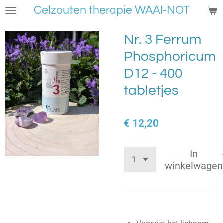
Celzouten therapie WAAI-NOT
Ga
direct
naar
Nr. 3 Ferrum
de
Phosphoricum
hoofdinhoud
D12 - 400
tabletjes
€ 12,20
In
winkelwagen