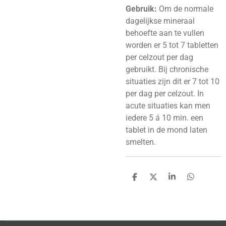
Gebruik:
Om de normale
dagelijkse mineraal
behoefte aan te vullen
worden er 5 tot 7 tabletten
per celzout per dag
gebruikt. Bij chronische
situaties zijn dit er 7 tot 10
per dag per celzout. In
acute situaties kan men
iedere 5 á 10 min. een
tablet in de mond laten
smelten.
D
D
S
D
e
e
h
e
l
e
a
l
e
l
r
e
n
e
n