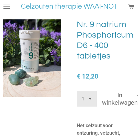
Celzouten therapie WAAI-NOT
Ga
direct
naar
Nr. 9 natrium
de
Phosphoricum
hoofdinhoud
D6 - 400
tabletjes
€ 12,20
In
winkelwagen
Het celzout voor
ontzuring, vetzucht,