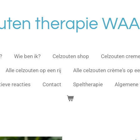
uten therapie WA
?
Wie ben ik?
Celzouten shop
Celzouten crem
Alle celzouten op een rij
Alle celzouten crème's op een
tieve reacties
Contact
Speltherapie
Algemene 