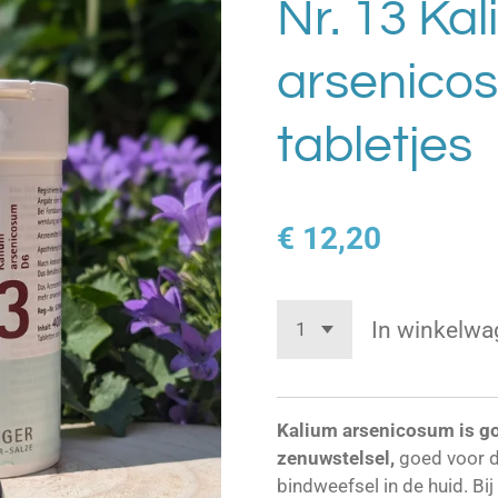
Nr. 13 Ka
arsenico
tabletjes
€ 12,20
In winkelwa
Kalium arsenicosum is go
zenuwstelsel,
goed voor d
bindweefsel in de huid. Bi