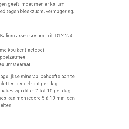
gen geeft, moet men er kalium
ed tegen bleekzucht, vermagering.
Kalium arsenicosum Trit. D12 250
melksuiker (lactose),
ppelzetmeel.
esiumstearaat.
gelijkse mineraal behoefte aan te
abletten per celzout per dag
uaties zijn dit er 7 tot 10 per dag
aties kan men iedere 5 á 10 min. een
elten.