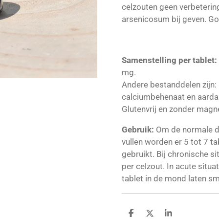
celzouten geen verbeterin
arsenicosum bij geven. Go
Samenstelling per tablet:
mg.
Andere bestanddelen zijn: 
calciumbehenaat en aarda
Glutenvrij en zonder magn
Gebruik:
Om de normale da
vullen worden er 5 tot 7 t
gebruikt. Bij chronische sit
per celzout. In acute situ
tablet in de mond laten sm
D
D
S