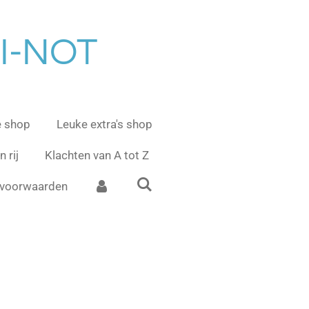
AI-NOT
e shop
Leuke extra's shop
 rij
Klachten van A tot Z
voorwaarden