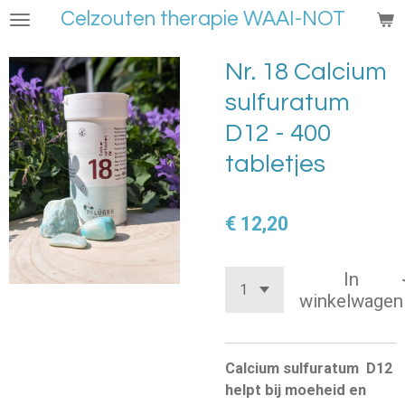
Celzouten therapie WAAI-NOT
Ga
direct
naar
Nr. 18 Calcium
de
sulfuratum
hoofdinhoud
D12 - 400
tabletjes
€ 12,20
In
winkelwagen
Calcium sulfuratum D12
helpt bij moeheid en