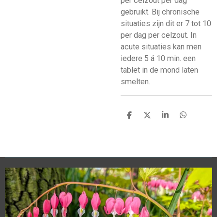
per celzout per dag
gebruikt. Bij chronische
situaties zijn dit er 7 tot 10
per dag per celzout. In
acute situaties kan men
iedere 5 á 10 min. een
tablet in de mond laten
smelten.
D
D
S
D
e
e
h
e
l
e
a
l
e
l
r
e
n
e
n