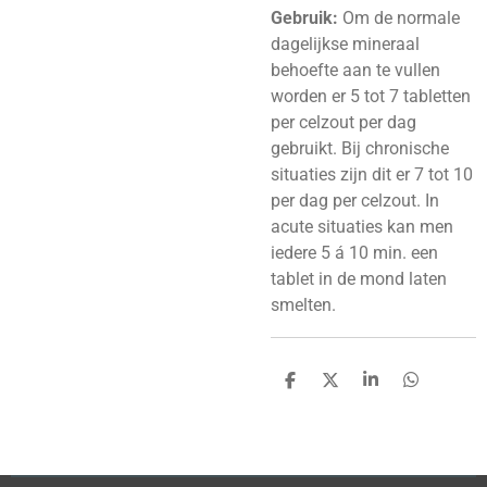
Gebruik:
Om de normale
dagelijkse mineraal
behoefte aan te vullen
worden er 5 tot 7 tabletten
per celzout per dag
gebruikt. Bij chronische
situaties zijn dit er 7 tot 10
per dag per celzout. In
acute situaties kan men
iedere 5 á 10 min. een
tablet in de mond laten
smelten.
D
D
S
D
e
e
h
e
l
e
a
l
e
l
r
e
n
e
n