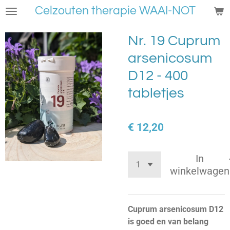
Celzouten therapie WAAI-NOT
Ga
direct
naar
Nr. 19 Cuprum
de
arsenicosum
hoofdinhoud
D12 - 400
tabletjes
€ 12,20
In
winkelwagen
Cuprum arsenicosum D12
is goed en van belang