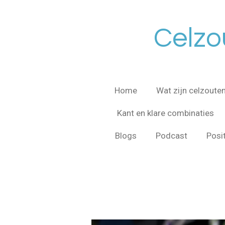
Ga
direct
Celzo
naar
de
hoofdinhoud
Home
Wat zijn celzoute
Kant en klare combinaties
Blogs
Podcast
Posi