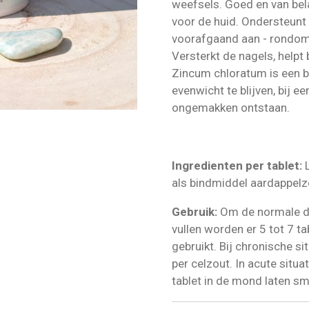
weefsels. Goed en van bel
voor de huid. Ondersteunt
voorafgaand aan - rondom 
Versterkt de nagels, helpt
Zincum chloratum is een be
evenwicht te blijven, bij e
ongemakken ontstaan.
Ingredienten per tablet:
L
als bindmiddel aardappelz
Gebruik:
Om de normale da
vullen worden er 5 tot 7 ta
gebruikt. Bij chronische sit
per celzout. In acute situ
tablet in de mond laten sm