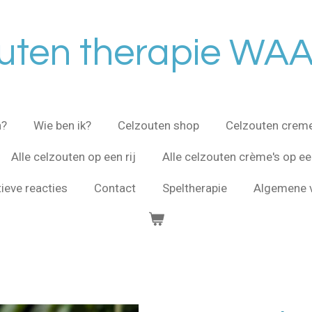
uten therapie WA
n?
Wie ben ik?
Celzouten shop
Celzouten crem
Alle celzouten op een rij
Alle celzouten crème's op een
tieve reacties
Contact
Speltherapie
Algemene 