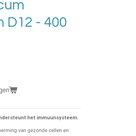
ncum
 D12 - 400
gen
ndersteunt het immuunsysteem.
herming van gezonde cellen en