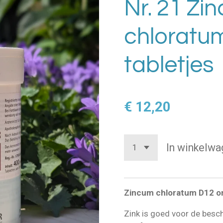
Nr. 21 Zi
chloratum
tabletjes
€ 12,20
In winkelwa
Zincum chloratum D12 o
Zink is goed voor de besc