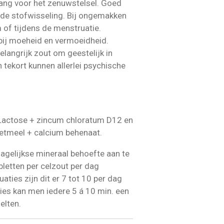
ang voor het zenuwstelsel. Goed
 de stofwisseling. Bij ongemakken
of tijdens de menstruatie.
 bij moeheid en vermoeidheid.
langrijk zout om geestelijk in
en tekort kunnen allerlei psychische
actose + zincum chloratum D12 en
etmeel + calcium behenaat.
gelijkse mineraal behoefte aan te
bletten per celzout per dag
uaties zijn dit er 7 tot 10 per dag
aties kan men iedere 5 á 10 min. een
elten.