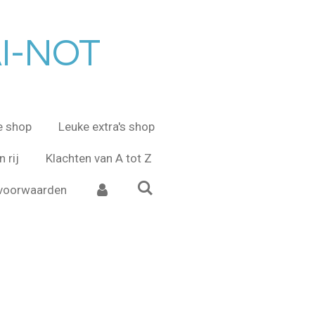
AI-NOT
e shop
Leuke extra's shop
 rij
Klachten van A tot Z
voorwaarden