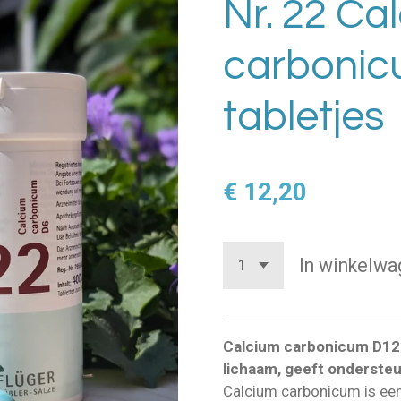
Nr. 22 Ca
carbonic
tabletjes
€ 12,20
In winkelwa
Calcium carbonicum D12 
lichaam, geeft ondersteu
Calcium carbonicum is een