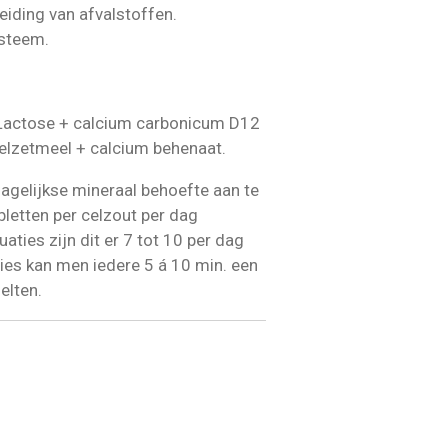
iding van afvalstoffen.
steem.
actose + calcium carbonicum D12
elzetmeel + calcium behenaat.
gelijkse mineraal behoefte aan te
bletten per celzout per dag
uaties zijn dit er 7 tot 10 per dag
aties kan men iedere 5 á 10 min. een
elten.