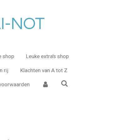
AI-NOT
e shop
Leuke extra's shop
 rij
Klachten van A tot Z
voorwaarden