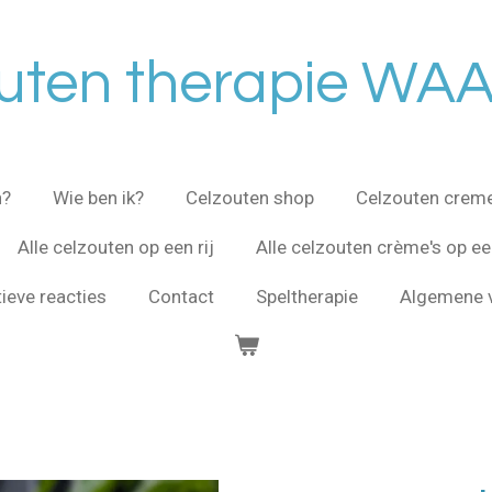
uten therapie WA
n?
Wie ben ik?
Celzouten shop
Celzouten crem
Alle celzouten op een rij
Alle celzouten crème's op een
tieve reacties
Contact
Speltherapie
Algemene 