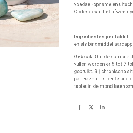
voedsel-opname en uitsche
Ondersteunt het afweersy
Ingredienten per tablet:
L
en als bindmiddel aardapp
Gebruik:
Om de normale da
vullen worden er 5 tot 7 ta
gebruikt. Bij chronische sit
per celzout. In acute situ
tablet in de mond laten sm
D
D
S
e
e
h
l
e
a
e
l
r
n
e