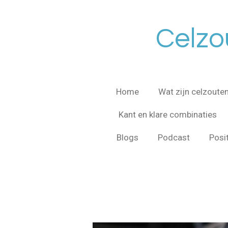
Ga
direct
Celzo
naar
de
hoofdinhoud
Home
Wat zijn celzoute
Kant en klare combinaties
Blogs
Podcast
Posi