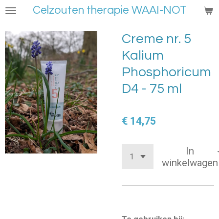
Celzouten therapie WAAI-NOT
Ga
direct
naar
Creme nr. 5
de
Kalium
hoofdinhoud
Phosphoricum
D4 - 75 ml
€ 14,75
In
winkelwagen