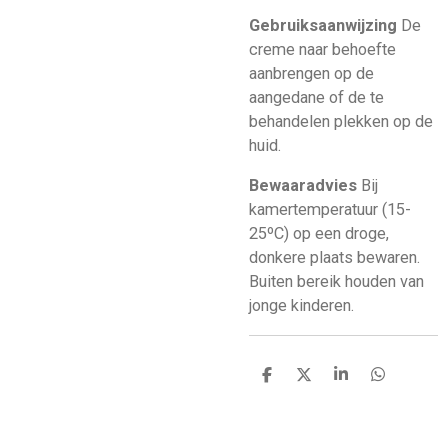
Gebruiksaanwijzing
De
creme naar behoefte
aanbrengen op de
aangedane of de te
behandelen plekken op de
huid.
Bewaaradvies
Bij
kamertemperatuur (15-
25ºC) op een droge,
donkere plaats bewaren.
Buiten bereik houden van
jonge kinderen.
D
D
S
D
e
e
h
e
l
e
a
l
e
l
r
e