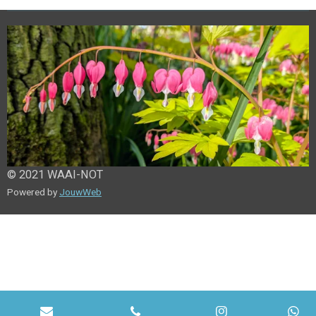
n
e
n
© 2021 WAAI-NOT
Powered by
JouwWeb