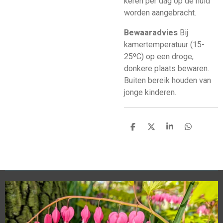
keren per dag op de huid
worden aangebracht.
Bewaaradvies
Bij
kamertemperatuur (15-
25ºC) op een droge,
donkere plaats bewaren.
Buiten bereik houden van
jonge kinderen.
D
D
S
D
e
e
h
e
l
e
a
l
e
l
r
e
n
e
n