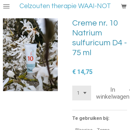
Celzouten therapie WAAI-NOT
Ga
direct
naar
Creme nr. 10
de
Natrium
hoofdinhoud
sulfuricum D4 -
75 ml
€ 14,75
In
winkelwagen
Te gebruiken bij: