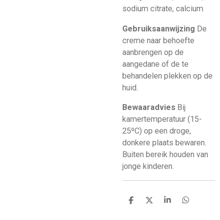
sodium citrate, calcium
Gebruiksaanwijzing
De
creme naar behoefte
aanbrengen op de
aangedane of de te
behandelen plekken op de
huid.
Bewaaradvies
Bij
kamertemperatuur (15-
25ºC) op een droge,
donkere plaats bewaren.
Buiten bereik houden van
jonge kinderen.
D
D
S
D
e
e
h
e
l
e
a
l