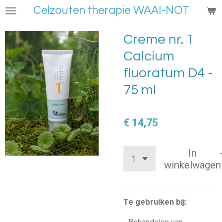
Celzouten therapie WAAI-NOT
Ga
direct
naar
Creme nr. 1
de
Calcium
hoofdinhoud
fluoratum D4 -
75 ml
€ 14,75
In
winkelwagen
Te gebruiken bij: