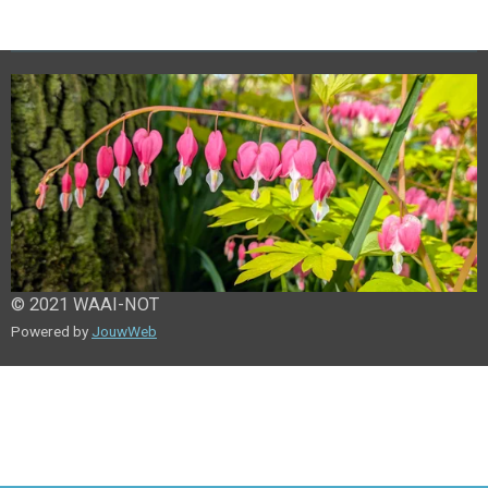
e
l
r
e
n
e
n
© 2021 WAAI-NOT
Powered by
JouwWeb