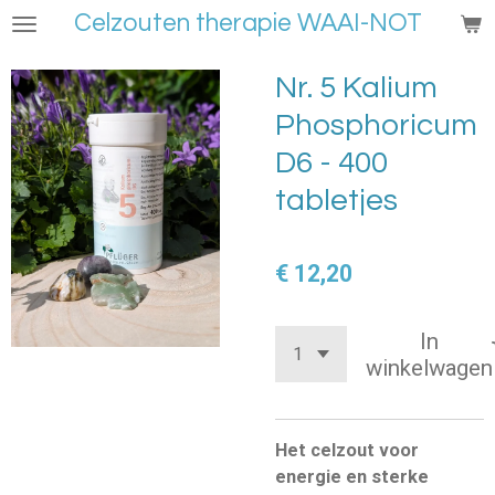
Celzouten therapie WAAI-NOT
Ga
direct
naar
Nr. 5 Kalium
de
Phosphoricum
hoofdinhoud
D6 - 400
tabletjes
€ 12,20
In
winkelwagen
Het celzout voor
energie en sterke