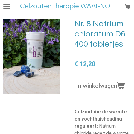
Celzouten therapie WAAI-NOT
Ga
direct
naar
Nr. 8 Natrium
de
chloratum D6 -
hoofdinhoud
400 tabletjes
€ 12,20
In winkelwagen
Celzout die de warmte-
en vochthuishouding
reguleert:
Natrium
chloride regelt de warmte