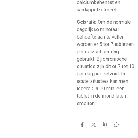
calciumbehenaat en
aardappelzetmeel.
Gebruik:
Om de normale
dagelijkse mineraal
behoefte aan te vullen
worden er 5 tot 7 tabletten
per celzout per dag
gebruikt. Bij chronische
situaties zijn dit er 7 tot 10
per dag per celzout. In
acute situaties kan men
iedere 5 á 10 min. een
tablet in de mond laten
smelten.
D
D
S
D
e
e
h
e
l
e
a
l