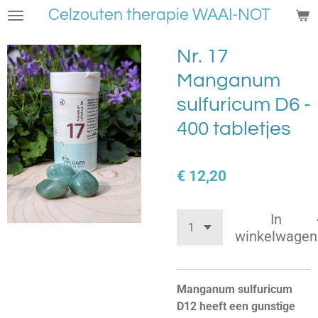
Celzouten therapie WAAI-NOT
Ga
direct
naar
Nr. 17
de
Manganum
hoofdinhoud
sulfuricum D6 -
400 tabletjes
€ 12,20
In
winkelwagen
Manganum sulfuricum
D12 heeft een gunstige