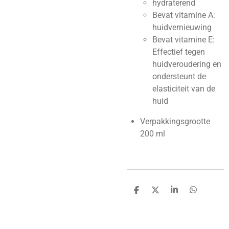
hydraterend
Bevat vitamine A:
huidvernieuwing
Bevat vitamine E:
Effectief tegen
huidveroudering en
ondersteunt de
elasticiteit van de
huid
Verpakkingsgrootte
200 ml
D
D
S
D
e
e
h
e
l
e
a
l
e
l
r
e
n
e
n