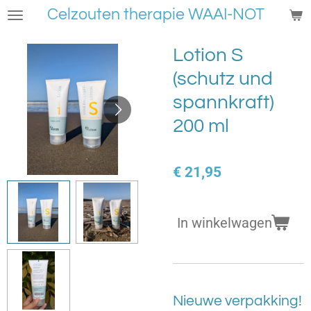
Celzouten therapie WAAI-NOT
Ga
direct
naar
Lotion S
de
(schutz und
hoofdinhoud
spannkraft)
200 ml
€ 21,95
In winkelwagen
Nieuwe verpakking!