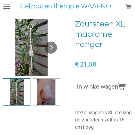
Celzouten therapie WAAI-NOT
Ga
direct
naar
Zoutsteen XL
de
macrame
hoofdinhoud
hanger
€ 21,50
In winkelwagen
Deze hanger is 80 cm lang
de zoutsteen zelf is 16
cm hoog.