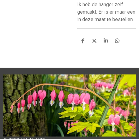
Ik heb de hanger zelf
gemaakt. Er is er maar een
in deze maat te bestellen.
D
D
S
D
e
e
h
e
l
e
a
l
e
l
r
e
n
e
n