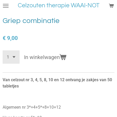
Celzouten therapie WAAI-NOT
Ga
direct
naar
Griep combinatie
de
hoofdinhoud
€ 9,00
In winkelwagen
Van celzout nr 3, 4, 5, 8, 10 en 12 ontvang je zakjes van 50
tabletjes
Algemeen nr 3*+4+5*+8+10+12